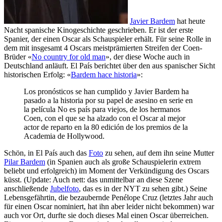
Javier Bardem
hat heute
Nacht spanische Kinogeschichte geschrieben. Er ist der erste
Spanier, der einen Oscar als Schauspieler erhält. Für seine Rolle in
dem mit insgesamt 4 Oscars meistprämierten Streifen der Coen-
Brüder «
No country for old man
», der diese Woche auch in
Deutschland anläuft. El País berichtet über den aus spanischer Sicht
historischen Erfolg: «
Bardem hace historia
»:
Los pronósticos se han cumplido y Javier Bardem ha
pasado a la historia por su papel de asesino en serie en
la película No es país para viejos, de los hermanos
Coen, con el que se ha alzado con el Oscar al mejor
actor de reparto en la 80 edición de los premios de la
Academia de Hollywood.
Schön, in El País auch das
Foto
zu sehen, auf dem ihn seine Mutter
Pilar Bardem
(in Spanien auch als große Schauspielerin extrem
beliebt und erfolgreich) im Moment der Verkündigung des Oscars
küsst. (Update: Auch nett: das unmittelbar an diese Szene
anschließende
Jubelfoto
, das es in der NYT zu sehen gibt.) Seine
Lebensgefährtin, die bezaubernde Penélope Cruz (letztes Jahr auch
für einen Oscar nominiert, hat ihn aber leider nicht bekommen) war
auch vor Ort, durfte sie doch dieses Mal einen Oscar überreichen.