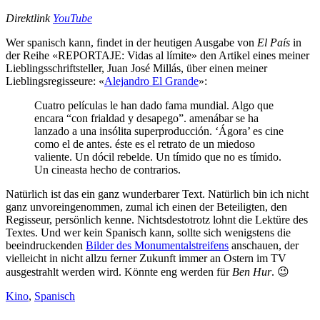
Direktlink
YouTube
Wer spanisch kann, findet in der heutigen Ausgabe von
El País
in
der Reihe «REPORTAJE: Vidas al límite» den Artikel eines meiner
Lieblingsschriftsteller, Juan José Millás, über einen meiner
Lieblingsregisseure: «
Alejandro El Grande
»:
Cuatro películas le han dado fama mundial. Algo que
encara “con frialdad y desapego”. amenábar se ha
lanzado a una insólita superproducción. ‘Ágora’ es cine
como el de antes. éste es el retrato de un miedoso
valiente. Un dócil rebelde. Un tímido que no es tímido.
Un cineasta hecho de contrarios.
Natürlich ist das ein ganz wunderbarer Text. Natürlich bin ich nicht
ganz unvoreingenommen, zumal ich einen der Beteiligten, den
Regisseur, persönlich kenne. Nichtsdestotrotz lohnt die Lektüre des
Textes. Und wer kein Spanisch kann, sollte sich wenigstens die
beeindruckenden
Bilder des Monumentalstreifens
anschauen, der
vielleicht in nicht allzu ferner Zukunft immer an Ostern im TV
ausgestrahlt werden wird. Könnte eng werden für
Ben Hur
. 😉
Kino
,
Spanisch