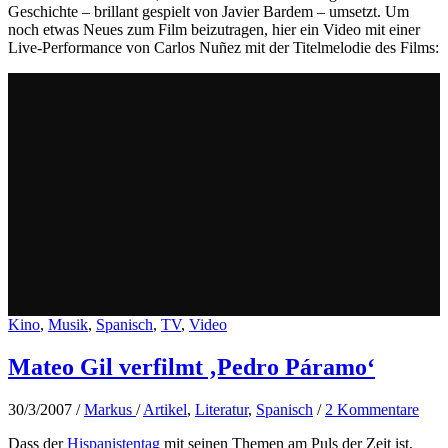
Geschichte – brillant gespielt von Javier Bardem – umsetzt. Um
noch etwas Neues zum Film beizutragen, hier ein Video mit einer
Live-Performance von Carlos Nuñez mit der Titelmelodie des Films:
Kino
,
Musik
,
Spanisch
,
TV
,
Video
Mateo Gil verfilmt ‚Pedro Páramo‘
30/3/2007
/
Markus
/
Artikel
,
Literatur
,
Spanisch
/
2 Kommentare
Dass der
Hispanistentag
mit seinen Themen am Puls der Zeit ist,