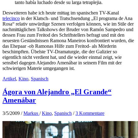
tanto había luchado desde su larga tetraplejia.
Desweiteren habe ich heute mittag im spanischen TV-Kanal
telecinco
in der Klatsch- und Tratschsendung „El programa de Ana
Rosa“ relativ unwürdige Szenen verfolgen können, wie im Stile der
nachmittäglichen Talkshows der Bruder von Ramón Sampedro und
dessen Frau zum Freitod des Schriftstellers befragt und mit den
neuesten Geständnissen Ramona Maneiros konfrontiert wurden, die
das Ehepaar -ob Ramonas Hilfe zum Freitod- als Mörderin
beschimpften. Übelste TV-Dramaturgie, die der Galizier so
eigentlich nicht verdient hat, und die wieder einmal zeigt, wie
sensibel dagegen Alejandro Amenábar in seinem Film mit der
schwierigen Materie umgegangen ist.
Artikel
,
Kino
,
Spanisch
Ágora von Alejandro „El Grande“
Amenábar
3/5/2009
/
Markus
/
Kino
,
Spanisch
/
3 Kommentare