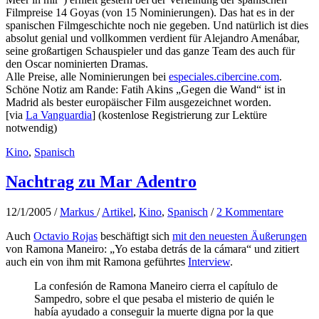
Filmpreise 14 Goyas (von 15 Nominierungen). Das hat es in der
spanischen Filmgeschichte noch nie gegeben. Und natürlich ist dies
absolut genial und vollkommen verdient für Alejandro Amenábar,
seine großartigen Schauspieler und das ganze Team des auch für
den Oscar nominierten Dramas.
Alle Preise, alle Nominierungen bei
especiales.cibercine.com
.
Schöne Notiz am Rande: Fatih Akins „Gegen die Wand“ ist in
Madrid als bester europäischer Film ausgezeichnet worden.
[via
La Vanguardia
] (kostenlose Registrierung zur Lektüre
notwendig)
Kino
,
Spanisch
Nachtrag zu Mar Adentro
12/1/2005
/
Markus
/
Artikel
,
Kino
,
Spanisch
/
2 Kommentare
Auch
Octavio Rojas
beschäftigt sich
mit den neuesten Äußerungen
von Ramona Maneiro: „Yo estaba detrás de la cámara“ und zitiert
auch ein von ihm mit Ramona geführtes
Interview
.
La confesión de Ramona Maneiro cierra el capítulo de
Sampedro, sobre el que pesaba el misterio de quién le
había ayudado a conseguir la muerte digna por la que