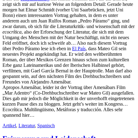
zeigt sich mir auf kuriose Weise an folgendem Detail: Gerade heute
morgen hat Elmar Schmidt (vorher Uni Saarbrücken, jetzt Uni
Bonn) einen interessanten Vortrag gehalten, in dem es unter
anderem auch um Juan Rulfos Roman „Pedro Páramo“ ging, und
zwar darum, ob sich für die Literaturkritik- und wissenschaft mit der
ecocrítica
, also der Erforschung der Literatur, die sich mit dem
Umgang des Menschen mit der Natur beschäftigt, nicht ein neues
Feld eröffnet, doch ich schweife ab… Also nach diesem Vortrag
über Pedro Páramo lese ich eben in
El País
, dass Mateo Gil sein
neuestes Projekt angekündigt hat. Er wird den weltberühmten
Roman, der über Mexikos Grenzen hinaus schon zum kulturellen
Erbe ganz Lateinamerikas und der Iberischen Halbinsel gehört,
verfilmen, mit Gael García Bernal in der Hauptrolle. Man darf also
gespannt sein, auf den nächsten Film des Drehbuchschreibers und
Freundes von Alejandro Amenábar.
Apropos Amenábar, leider ist der Vortrag über Amenábars Film
„Mar Adentro“ (Co-Drehbuchschreiber war Mateo Gil) ausgefallen.
Dies gab mir jedoch die Möglichkeit in der unverhofft eingetretenen
kurzen Pause dies zu bloggen. Jetzt geht’s weiter im Kongress…
Ecocrítica. Multilingüismo, Metáforas y traducción. Alles sehr
spannend hier…
Artikel
,
Literatur
,
Spanisch