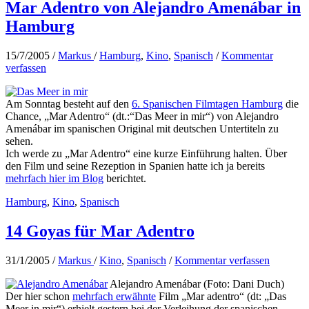
Mar Adentro von Alejandro Amenábar in
Hamburg
15/7/2005
/
Markus
/
Hamburg
,
Kino
,
Spanisch
/
Kommentar
verfassen
Am Sonntag besteht auf den
6. Spanischen Filmtagen Hamburg
die
Chance, „Mar Adentro“ (dt.:“Das Meer in mir“) von Alejandro
Amenábar im spanischen Original mit deutschen Untertiteln zu
sehen.
Ich werde zu „Mar Adentro“ eine kurze Einführung halten. Über
den Film und seine Rezeption in Spanien hatte ich ja bereits
mehrfach hier im Blog
berichtet.
Hamburg
,
Kino
,
Spanisch
14 Goyas für Mar Adentro
31/1/2005
/
Markus
/
Kino
,
Spanisch
/
Kommentar verfassen
Alejandro Amenábar (Foto: Dani Duch)
Der hier schon
mehrfach erwähnte
Film „Mar adentro“ (dt: „Das
Meer in mir“) erhielt gestern bei der Verleihung der spanischen