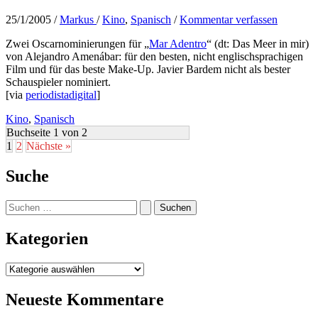
25/1/2005
/
Markus
/
Kino
,
Spanisch
/
Kommentar verfassen
Zwei Oscarnominierungen für „
Mar Adentro
“ (dt: Das Meer in mir)
von Alejandro Amenábar: für den besten, nicht englischsprachigen
Film und für das beste Make-Up. Javier Bardem nicht als bester
Schauspieler nominiert.
[via
periodistadigital
]
Kino
,
Spanisch
Buchseite 1 von 2
1
2
Nächste »
Suche
Suchen
nach:
Kategorien
Kategorien
Neueste Kommentare