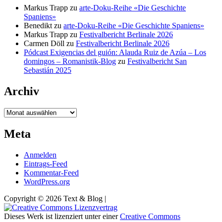
Markus Trapp
zu
arte-Doku-Reihe «Die Geschichte
Spaniens»
Benedikt
zu
arte-Doku-Reihe «Die Geschichte Spaniens»
Markus Trapp
zu
Festivalbericht Berlinale 2026
Carmen Döll
zu
Festivalbericht Berlinale 2026
Pódcast Exigencias del guión: Alauda Ruiz de Azúa – Los
domingos – Romanistik-Blog
zu
Festivalbericht San
Sebastián 2025
Archiv
Archiv
Meta
Anmelden
Eintrags-Feed
Kommentar-Feed
WordPress.org
Copyright © 2026 Text & Blog |
Dieses Werk ist lizenziert unter einer
Creative Commons