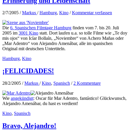
Erinnerung und Leidenschaft
2/7/2005
/
Markus
/
Hamburg
,
Kino
/
Kommentar verfassen
Die
6. Spanischen Filmtage Hamburg
finden vom 7. bis 20. Juli
2005 im
3001 Kino
statt. Dort laufen u.a. so tolle Filme wie „Te doy
mis ojos“ von Icíar Bollaín, „Noviembre“ von Achero Mañas oder
„Mar Adentro“ von Alejandro Amenábar, alle im spanischen
Original mit deutschen Untertiteln.
Hamburg
,
Kino
¡FELICIDADES!
28/2/2005
/
Markus
/
Kino
,
Spanisch
/
2 Kommentare
Wie
angekündigt
: Oscar für Mar Adentro, fantástico! Glückwunsch,
Alejandro Amenábar, du hast es verdient!
Kino
,
Spanisch
Bravo, Alejandro!